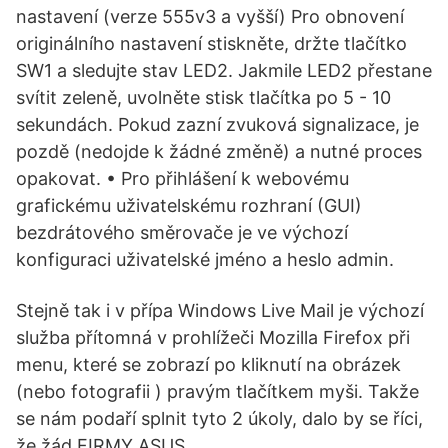
nastavení (verze 555v3 a vyšší) Pro obnovení
originálního nastavení stiskněte, držte tlačítko
SW1 a sledujte stav LED2. Jakmile LED2 přestane
svítit zeleně, uvolněte stisk tlačítka po 5 - 10
sekundách. Pokud zazní zvuková signalizace, je
pozdě (nedojde k žádné změně) a nutné proces
opakovat. • Pro přihlášení k webovému
grafickému uživatelskému rozhraní (GUI)
bezdrátového směrovače je ve výchozí
konfiguraci uživatelské jméno a heslo admin.
Stejně tak i v přípa Windows Live Mail je výchozí
služba přítomná v prohlížeči Mozilla Firefox při
menu, které se zobrazí po kliknutí na obrázek
(nebo fotografii ) pravým tlačítkem myši. Takže
se nám podaří splnit tyto 2 úkoly, dalo by se říci,
že žád FIRMY ASUS.