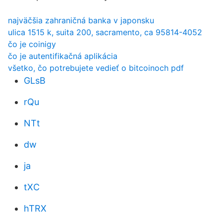
najväčšia zahraničná banka v japonsku
ulica 1515 k, suita 200, sacramento, ca 95814-4052
čo je coinigy
čo je autentifikačná aplikácia
všetko, čo potrebujete vedieť o bitcoinoch pdf
GLsB
rQu
NTt
dw
ja
tXC
hTRX