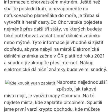
informace o chorvatském mýtném. Ještě než
sbalíte poslední kufr, a nezapomeňte na
nafukovacího plameňáka do moře, je třeba si
vytvořit itinerář cesty.Do Chorvatska pojedete
nejméně přes další tři státy, ve kterých budete
také potřebovat zaplatit buď dálniční známku
nebo mýtné. Tyto informace je vhodné si zjistit
dopředu, abyste nebyli na místě Elektronická
dálniční známka začne v ČR platit od roku 2021
a snadno ji zakoupíte přes internet. Nákup
elektronické dálniční známky bude velmi snadný.
Naprosto nejjednodušší
způsob, jak takové
místo najít, je využití mapy Coinmap. Na té
najdete místa, kde zaplatíte bitcoinem. Spustili
jsme první verzi krypto obchodu, kde můžete