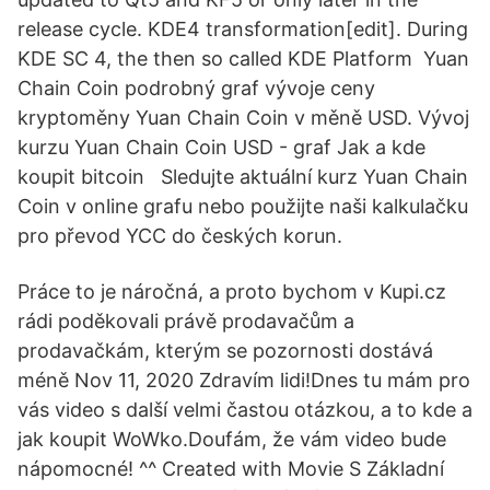
release cycle. KDE4 transformation[edit]. During
KDE SC 4, the then so called KDE Platform Yuan
Chain Coin podrobný graf vývoje ceny
kryptoměny Yuan Chain Coin v měně USD. Vývoj
kurzu Yuan Chain Coin USD - graf Jak a kde
koupit bitcoin Sledujte aktuální kurz Yuan Chain
Coin v online grafu nebo použijte naši kalkulačku
pro převod YCC do českých korun.
Práce to je náročná, a proto bychom v Kupi.cz
rádi poděkovali právě prodavačům a
prodavačkám, kterým se pozornosti dostává
méně Nov 11, 2020 Zdravím lidi!Dnes tu mám pro
vás video s další velmi častou otázkou, a to kde a
jak koupit WoWko.Doufám, že vám video bude
nápomocné! ^^ Created with Movie S Základní