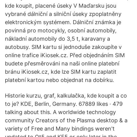
kde koupit, placené úseky V Maďarsku jsou
vybrané dálniční a silniční úseky zpoplatněny
elektronickým systémem. Dálniční známka je
povinná pro motocykly, osobní automobily,
nákladní automobily do 3,5 t, karavany a
autobusy. SIM kartu si jednoduše zakoupíte v
online trafice iKiosek.cz. Před objednáním SIM
budete přesměrováni na naši online platební
bránu iKiosek.cz, kde lze SIM kartu zaplatit
platební kartou nebo objednat na dobírku.
Historie kurzu, graf, kalkulačka, kde koupit a co
to je? KDE, Berlin, Germany. 67889 likes · 479
talking about this. A worldwide technology
community Creators of the Plasma desktop & a
variety of Free and Many bindings weren't
updated to Qt5 and KF5 or only later in the