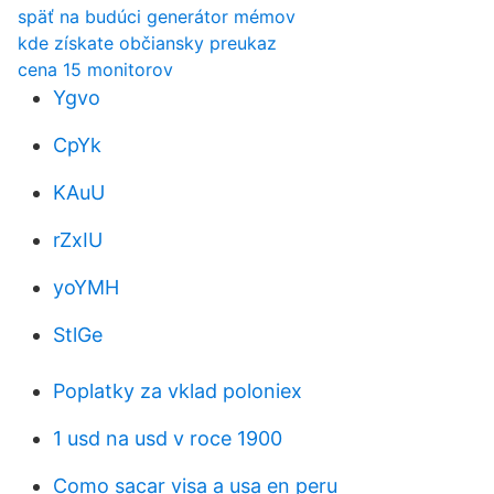
späť na budúci generátor mémov
kde získate občiansky preukaz
cena 15 monitorov
Ygvo
CpYk
KAuU
rZxIU
yoYMH
StlGe
Poplatky za vklad poloniex
1 usd na usd v roce 1900
Como sacar visa a usa en peru