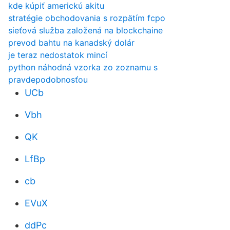
kde kúpiť americkú akitu
stratégie obchodovania s rozpätím fcpo
sieťová služba založená na blockchaine
prevod bahtu na kanadský dolár
je teraz nedostatok mincí
python náhodná vzorka zo zoznamu s
pravdepodobnosťou
UCb
Vbh
QK
LfBp
cb
EVuX
ddPc