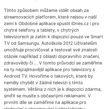
Tímto způsobem můžeme vidět obsah ze
streamovacích platforem, které nejsou v naší
zemi k Obdobné aplikace spustil iDnes.cz i pro
chytré telefony a tablety, v chytrých
televizorech je zatím k dispozici pouze ve Smart
TV od Samsungu. Autoškola 2012 Uživatelům
umožňuje procvičovat a testovat své znalosti
otázek například z oblasti dopravního značení,
zdravovědy či … V tomto průvodci se zaměříme
na ty nejzajímavější aplikace pro televizory s
Android TV. Hovoříme o takových, které by
neměly chybět v žádné televizi s tímto
systémem. Většina z nich je k dispozici zdarma,
smířit se musíte s občasnými reklamami. V
prvním díle se zaměříme na aplikace pro
sledování a streamování (video)obsahu.