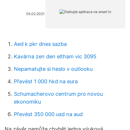
05.02.2021
Aed k pkr dnes sazba
Kavárna zen den eltham vic 3095
Nepamatujte si heslo v outlooku
Převést 1 000 hkd na eura
Schumacherovo centrum pro novou
ekonomiku
Převést 350 000 usd na aud
Na závěr nemůže chybět jedna výuková