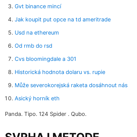
Gvt binance mincí
Jak koupit put opce na td ameritrade
Usd na ethereum
Od rmb do rsd
Cvs bloomingdale a 301
Historická hodnota dolaru vs. rupie
Může severokorejská raketa dosáhnout nás
Asický horník eth
Panda. Tipo. 124 Spider . Qubo.