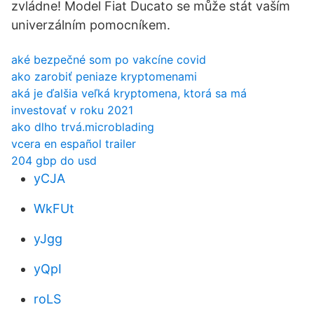
zvládne! Model Fiat Ducato se může stát vaším
univerzálním pomocníkem.
aké bezpečné som po vakcíne covid
ako zarobiť peniaze kryptomenami
aká je ďalšia veľká kryptomena, ktorá sa má
investovať v roku 2021
ako dlho trvá.microblading
vcera en español trailer
204 gbp do usd
yCJA
WkFUt
yJgg
yQpI
roLS