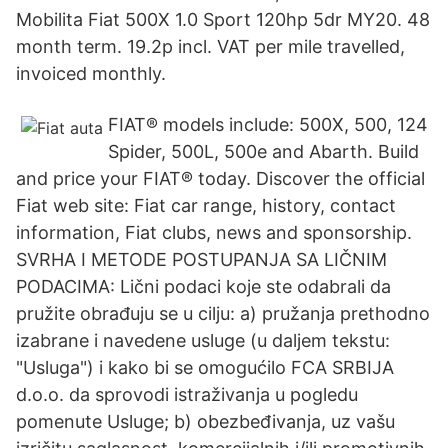
Mobilita Fiat 500X 1.0 Sport 120hp 5dr MY20. 48
month term. 19.2p incl. VAT per mile travelled,
invoiced monthly.
FIAT® models include: 500X, 500, 124
Spider, 500L, 500e and Abarth. Build
and price your FIAT® today. Discover the official
Fiat web site: Fiat car range, history, contact
information, Fiat clubs, news and sponsorship.
SVRHA I METODE POSTUPANJA SA LIČNIM
PODACIMA: Lični podaci koje ste odabrali da
pružite obrađuju se u cilju: a) pružanja prethodno
izabrane i navedene usluge (u daljem tekstu:
"Usluga") i kako bi se omogućilo FCA SRBIJA
d.o.o. da sprovodi istraživanja u pogledu
pomenute Usluge; b) obezbeđivanja, uz vašu