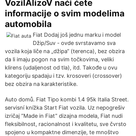
VozilAlizoV naći ćete
informacije o svim modelima
automobila
Fiat Dodaj još jednu marku i model
Džip/Suv - ovde svrstavamo sva
vozila koja liče na „džipa“ (terenca), bez obzira
da li imaju pogon na svim točkovima, veliki
klirens (udaljenost od tla), itd. Takođe u ovu
kategoriju spadaju i tzv. krosoveri (crossover)
bez obzira na karakteristike.
Auto domů. Fiat Tipo kombi 1.4 95k Italia Street.
servisní knížka Start Fiat vozila. Uz nepogrešiv
izričaj ”Made in Fiat” dizajna modela, Fiat nudi
fleksibilnost, racionalnost i kvalitetu, sve čvrsto
spojeno u kompaktne dimenzije, te mnoštvo