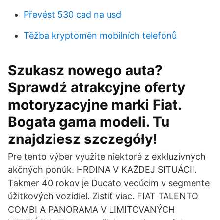
Převést 530 cad na usd
Těžba kryptoměn mobilních telefonů
Szukasz nowego auta?
Sprawdź atrakcyjne oferty
motoryzacyjne marki Fiat.
Bogata gama modeli. Tu
znajdziesz szczegóły!
Pre tento výber využite niektoré z exkluzívnych
akčných ponúk. HRDINA V KAŽDEJ SITUÁCII.
Takmer 40 rokov je Ducato vedúcim v segmente
úžitkových vozidiel. Zistiť viac. FIAT TALENTO
COMBI A PANORAMA V LIMITOVANÝCH