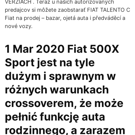
VERZIÁCH . Teraz u našich autorizovaných
predajcov si môžete zaobstarať FIAT TALENTO C
Fiat na prodej – bazar, ojetá auta i předváděcí a
nové vozy.
1 Mar 2020 Fiat 500X
Sport jest na tyle
dużym i sprawnym w
różnych warunkach
crossoverem, że może
pełnić funkcję auta
rodzinnego, a zarazem